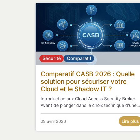
Sécurité
Comparatif
Comparatif CASB 2026 : Quelle
solution pour sécuriser votre
Cloud et le Shadow IT ?
Introduction aux Cloud Access Security Broker
Avant de plonger dans le choix technique d'une
solution, il est essentiel de comprendre que le
Cloud Access Security Broker (CASB) est deven
Lire plus
09 avril 2026
le pivot central de la cybersécurité moderne.
Alors que les entreprises voient leur...