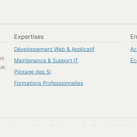
Expertises
E
Développement Web & Applicatif
Ac
es
Maintenance & Support IT
Éc
ue.
Pilotage des SI
Formations Professionnelles
Mentions Légales
Politique de Confidentialité
CGV